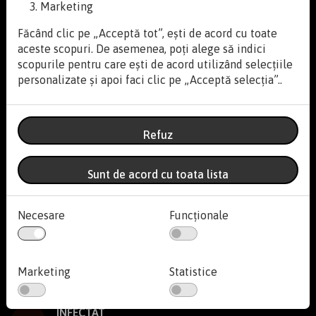
Marketing
CLANDESTIN
6
EYEDROPS
Făcând clic pe „Acceptă tot”, ești de acord cu toate
aceste scopuri. De asemenea, poți alege să indici
DAYS ON END
scopurile pentru care ești de acord utilizând selecțiile
7
GODMODE
personalizate și apoi faci clic pe „Acceptă selecția”..
GARY
8
Zennyth
Refuz
BUCĂȚI
Stă să intre
Stă să intre
9
Reverse The Moment
Sunt de acord cu toata lista
NORUL CĂLĂTOR
DRUMURI DE DOR
30
10
Paul Tihan
Implant Pentru Refuz
Necesare
Funcționale
BOTTOM OF THE OCEAN
Listă propuneri
Listă propuneri
11
Crocodile Paradox
CONTRATIMP
RANĂ VIE
Marketing
Statistice
12
30
Taking Back August
FITTONIA
CASA CU GRATII DE ARGINT
INFECTAT