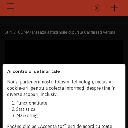
Stiri
COMA lanseaza astazi noile clipuri la Carturesti Verona
Ai controlul datelor tale
Noi și partenerii noștri folosim tehnologii, inclusiv
cookie-uri, pentru a colecta informații despre tine în
diverse scopuri, inclusiv::
Funcționalitate
Statistică
24.11.2016
Marketing
COMA lanseaza astazi noile clipuri la Carturesti
Verona
Făcând clic pe „Acceptă tot”, ești de acord cu toate