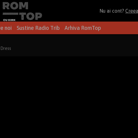
Nu ai cont?
Cree
e noi
Sustine Radio Trib
Arhiva RomTop
 Dress