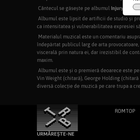
Cântecul se găsește pe albumul
Injury Episo
Albumul este lipsit de artificii de studio și 
ca intensitatea și vulnerabilitatea expresiei să
Materialul muzical este un comentariu asupra t
îndepărtat publicul larg de arta provocatoare, 
viscerală prin natura ei, dar irezistibil de co
maxim.
Albumul este și o premieră deoarece este pen
Vin Weight (chitară), George Holding (chitară 
diversă colecție de muzică pe care trupa a cr
ROMTOP
URMĂREȘTE-NE