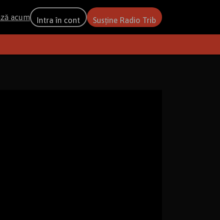
ază acum
Intra în cont
Susține Radio Trib