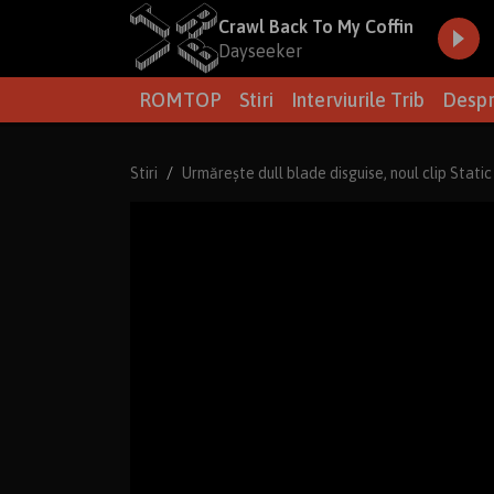
Crawl Back To My Coffin
Dayseeker
ROMTOP
Stiri
Interviurile Trib
Despr
Stiri
Urmărește dull blade disguise, noul clip Static