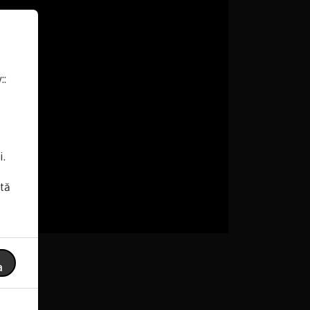
::
i.
ptă
a