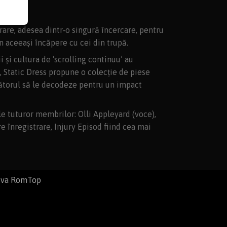
rare, adesea dintr‑o singură încercare, pentru
în aceeași încăpere cu cei din trupă.
și cultura de ‘scrolling continuu’ au
a, Static Dress propune o colecție de piese
ltătorul să le decodeze pentru un impact
 tuturor membrilor: Olli Appleyard (voce),
e înregistrare, Injury Episod fiind cea mai
iva RomTop