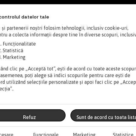
controlul datelor tale
 și partenerii noștri folosim tehnologii, inclusiv cookie-uri,
tru a colecta informații despre tine în diverse scopuri, inclusiv
Funcționalitate
Statistică
Marketing
ând clic pe „Acceptă tot”, ești de acord cu toate aceste scopur
asemenea, poți alege să indici scopurile pentru care ești de
rd utilizând selecțiile personalizate și apoi faci clic pe „Acce
ecția”..
Refuz
Sunt de acord cu toata list
atic Dress
odiei
dull blade disguise
.
cesare
Funcționale
Marketing
Statistice