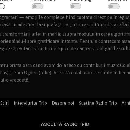
de
, apărut pe 29 mai.
programări — emoțiile complexe fiind captate direct pe înregist
 iasă cu adevărat la suprafață, ca și cum ascultătorul s‑ar afla 
ransformării artei în marfă; asupra modului în care algoritmii 
orientându‑l spre gratificare instantă. Pentru a contracara ast
ntagioasă, evitând structurile tipice de cântec și obligând ascu
tru prima oară când avem de-a face cu contribuții muzicale ale
bas) și Sam Ogden (tobe). Această colaborare se simte în fiecar
eat‑o vreodată.
Stiri
Interviurile Trib
Despre noi
Sustine Radio Trib
Arh
ASCULTĂ RADIO TRIB