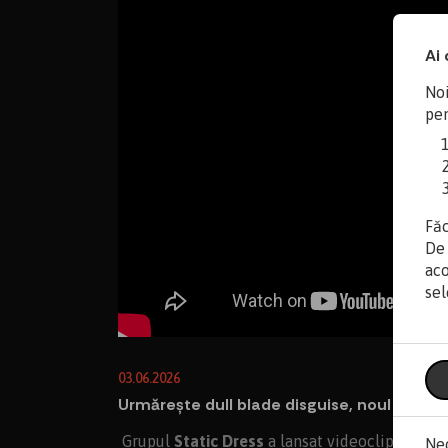
Ai 
Noi
pen
Făc
De 
aco
sel
03.06.2026
Urmărește dull blade disguise, noul clip St
Grupul
Static Dress
a lansat videoclipul mel
Ne